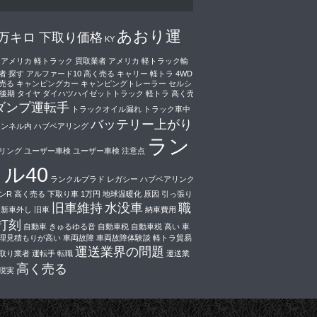
あおり運
0万キロ 下取り価格
KY
アメリカ 軽トラック 買取業者
アメリカ 軽トラック輸
者 探す
アルファード10 高く売る
キャリー 軽トラ 4WD
売る
キャンピングカー
キャンピングトレーラー
セルシ
0後期
タイヤ
ダイハツハイゼットトラック 軽トラ 高く売
ダンプ運転手
トラックオイル漏れ
トラック車中
バッテリー上がり
トンネル内
ハブベアリング
ラン
リング
ユーザー車検
ユーザー車検 注意点
ル40
ランクルプラド
レガシー ハブベアリング
ンR 高く売る
下取り車 1万円
地球温暖化 原因
引っ張り
旧車維持
水没車
職
新車外し
旧車
納車費用
打刻
自動車 きゅるゆる音
自動車税
自動車税 高い
車
理見積もりが高い
車両故障
車両故障体験談
軽トラ貿易
運送業界の問題
取り業者
運転手 転職
運送業
高く売る
現実