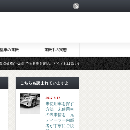
型車の運転
運転手の実態
格が 爆高 である事を確認。どうすれば高く売れますか？
20万キロ
こちらも読まれていますよ
2017-8-17
未使用車を探す
方法 未使用車
の裏事情を、元
ディーラー内部
者が丁寧にご説