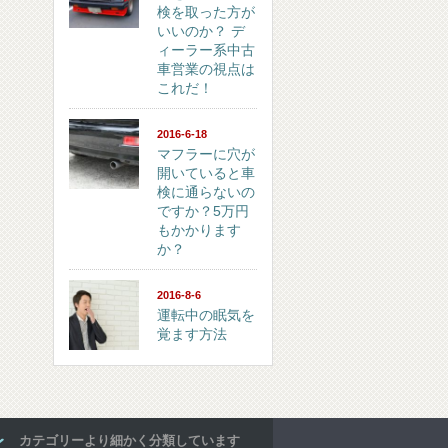
検を取った方が
いいのか？ デ
ィーラー系中古
車営業の視点は
これだ！
2016-6-18
マフラーに穴が
開いていると車
検に通らないの
ですか？5万円
もかかります
か？
2016-8-6
運転中の眠気を
覚ます方法
カテゴリーより細かく分類しています