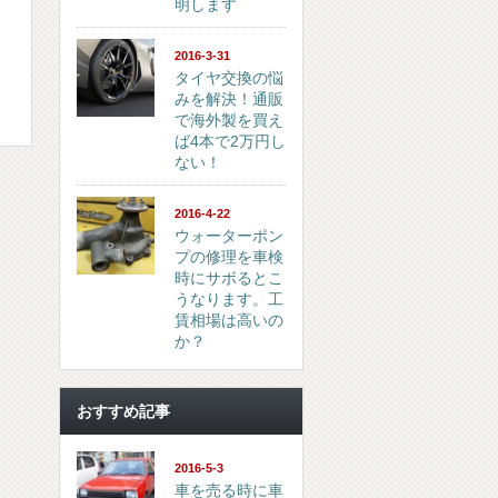
明します
2016-3-31
タイヤ交換の悩
みを解決！通販
で海外製を買え
ば4本で2万円し
ない！
2016-4-22
ウォーターポン
プの修理を車検
時にサボるとこ
うなります。工
賃相場は高いの
か？
おすすめ記事
2016-5-3
車を売る時に車