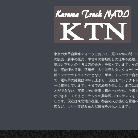
東京の大手自動車ディーラにおいて、延べ12年の間、
の販売、新車の販売、中古車の書類出しの仕事を経験
現場と本社との「考え方の歪み」を知っています。そ
は、宅配便の営業、路線便、大手元売りタンクローリ
種コンテナのドライバーとなり、単車、トレーラー合
て、運転手の経験は20年以上あり、現在もコンテナト
ーに乗務しています。今までの経験を生かし、他では
とができない、実際にその仕事に携わったからこそ書
ができる、くるまとトラックの興味深いコンテンツを
します。現在は東北地方在住。都会の人が感じる雪道
怖など、より一歩踏み込んだ情報をお伝えします。