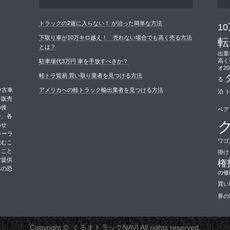
トラックの2速に入らない！ が治った簡単な方法
1
下取り車が10万キロ越え！ 売れない場合でも高く売る方法
転
とは？
出業
高く
駐車場代3万円 車を手放すべきか？
オ2
軽トラ貿易 買い取り業者を見つける方法
る
中古車
アメリカへの軽トラック輸出業者を見つける方法
泊
。販売
の後
ベア
ー、各
ク
わせ
レーラ
ワゴ
読むこ
くこと
掛け
ご提供
権
への恐
の修
買い
界の
Copyright ©
くるまトラックNAVI
All rights reserved.