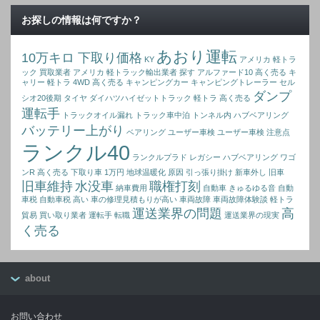
お探しの情報は何ですか？
あおり運転
10万キロ 下取り価格
KY
アメリカ 軽トラ
ック 買取業者
アメリカ 軽トラック輸出業者 探す
アルファード10 高く売る
キ
ャリー 軽トラ 4WD 高く売る
キャンピングカー
キャンピングトレーラー
セル
ダンプ
シオ20後期
タイヤ
ダイハツハイゼットトラック 軽トラ 高く売る
運転手
トラックオイル漏れ
トラック車中泊
トンネル内
ハブベアリング
バッテリー上がり
ベアリング
ユーザー車検
ユーザー車検 注意点
ランクル40
ランクルプラド
レガシー ハブベアリング
ワゴ
ンR 高く売る
下取り車 1万円
地球温暖化 原因
引っ張り掛け
新車外し
旧車
旧車維持
水没車
職権打刻
納車費用
自動車 きゅるゆる音
自動
車税
自動車税 高い
車の修理見積もりが高い
車両故障
車両故障体験談
軽トラ
運送業界の問題
高
貿易 買い取り業者
運転手 転職
運送業界の現実
く売る
about
お問い合わせ