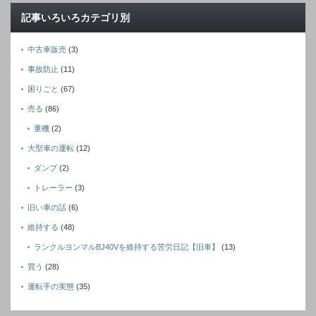
記事いろいろカテゴリ別
中古車販売
(3)
事故防止
(11)
困りごと
(67)
売る
(86)
重機
(2)
大型車の運転
(12)
ダンプ
(2)
トレーラー
(3)
旧い車の話
(6)
維持する
(48)
ランクルヨンマルBJ40Vを維持する苦労日記【旧車】
(13)
買う
(28)
運転手の実態
(35)