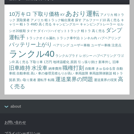
あおり運転
10万キロ 下取り価格
KY
アメリカ 軽トラ
ック 買取業者
アメリカ 軽トラック輸出業者 探す
アルファード10 高く売る
キ
ャリー 軽トラ 4WD 高く売る
キャンピングカー
キャンピングトレーラー
セル
ダンプ
シオ20後期
タイヤ
ダイハツハイゼットトラック 軽トラ 高く売る
運転手
トラックオイル漏れ
トラック車中泊
トンネル内
ハブベアリング
バッテリー上がり
ベアリング
ユーザー車検
ユーザー車検 注意点
ランクル40
ランクルプラド
レガシー ハブベアリング
ワゴ
ンR 高く売る
下取り車 1万円
地球温暖化 原因
引っ張り掛け
新車外し
旧車
旧車維持
水没車
職権打刻
納車費用
自動車 きゅるゆる音
自動
車税
自動車税 高い
車の修理見積もりが高い
車両故障
車両故障体験談
軽トラ
運送業界の問題
高
貿易 買い取り業者
運転手 転職
運送業界の現実
く売る
about
お問い合わせ
プライバシーポリシー