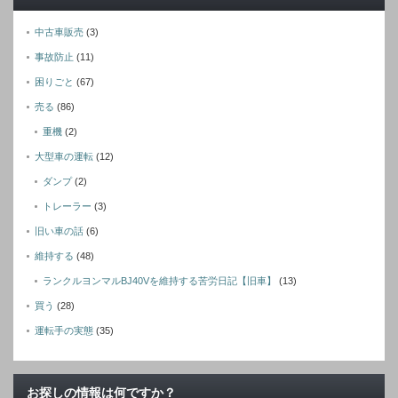
中古車販売
(3)
事故防止
(11)
困りごと
(67)
売る
(86)
重機
(2)
大型車の運転
(12)
ダンプ
(2)
トレーラー
(3)
旧い車の話
(6)
維持する
(48)
ランクルヨンマルBJ40Vを維持する苦労日記【旧車】
(13)
買う
(28)
運転手の実態
(35)
お探しの情報は何ですか？