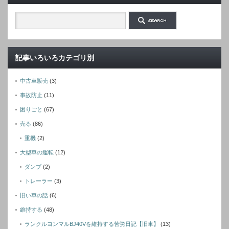
記事いろいろカテゴリ別
中古車販売
(3)
事故防止
(11)
困りごと
(67)
売る
(86)
重機
(2)
大型車の運転
(12)
ダンプ
(2)
トレーラー
(3)
旧い車の話
(6)
維持する
(48)
ランクルヨンマルBJ40Vを維持する苦労日記【旧車】
(13)