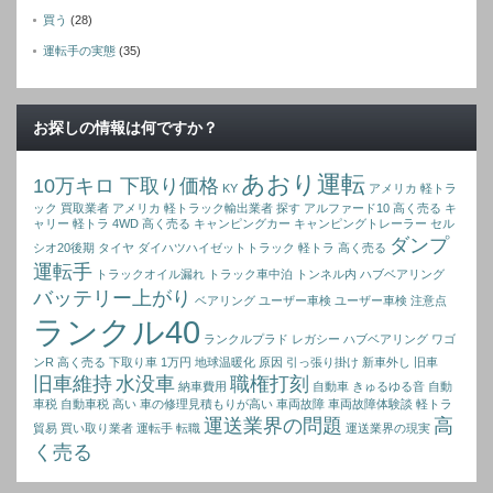
買う
(28)
運転手の実態
(35)
お探しの情報は何ですか？
あおり運転
10万キロ 下取り価格
KY
アメリカ 軽トラ
ック 買取業者
アメリカ 軽トラック輸出業者 探す
アルファード10 高く売る
キ
ャリー 軽トラ 4WD 高く売る
キャンピングカー
キャンピングトレーラー
セル
ダンプ
シオ20後期
タイヤ
ダイハツハイゼットトラック 軽トラ 高く売る
運転手
トラックオイル漏れ
トラック車中泊
トンネル内
ハブベアリング
バッテリー上がり
ベアリング
ユーザー車検
ユーザー車検 注意点
ランクル40
ランクルプラド
レガシー ハブベアリング
ワゴ
ンR 高く売る
下取り車 1万円
地球温暖化 原因
引っ張り掛け
新車外し
旧車
旧車維持
水没車
職権打刻
納車費用
自動車 きゅるゆる音
自動
車税
自動車税 高い
車の修理見積もりが高い
車両故障
車両故障体験談
軽トラ
運送業界の問題
高
貿易 買い取り業者
運転手 転職
運送業界の現実
く売る