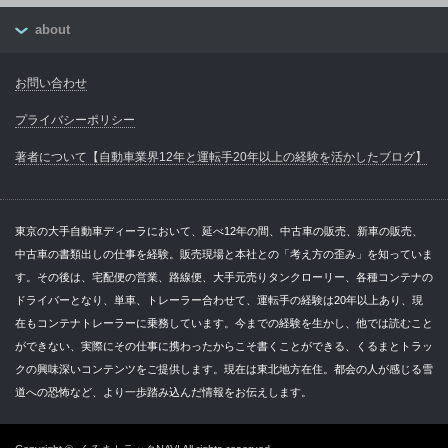
about
お問い合わせ
プライバシーポリシー
著者について【自動車業界12年と運転手20年以上の経験を活かしたブログ】
東京の大手自動車ディーラにおいて、延べ12年の間、中古車の販売、新車の販売、
中古車の書類出しの仕事を経験。販売現場と本社との「考え方の歪み」を知っていま
す。その後は、宅配便の営業、路線便、大手元売りタンクローリー、各種コンテナの
ドライバーとなり、単車、トレーラー合わせて、運転手の経験は20年以上あり、現
在もコンテナトレーラーに乗務しています。今までの経験を生かし、他では読むこと
ができない、実際にその仕事に携わったからこそ書くことができる、くるまとトラッ
クの興味深いコンテンツをご提供します。現在は東北地方在住。都会の人が感じる雪
道への恐怖など、より一歩踏み込んだ情報をお伝えします。