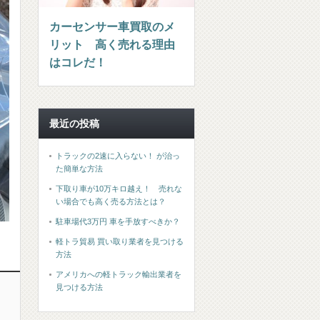
カーセンサー車買取のメ
リット 高く売れる理由
はコレだ！
最近の投稿
トラックの2速に入らない！ が治っ
た簡単な方法
下取り車が10万キロ越え！ 売れな
い場合でも高く売る方法とは？
駐車場代3万円 車を手放すべきか？
軽トラ貿易 買い取り業者を見つける
方法
アメリカへの軽トラック輸出業者を
見つける方法
？