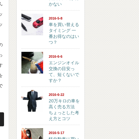
ん
かない
ッ
2016-5-8
ッ
車を買い替える
タイミング 一
、
番お得なのはい
つ？
の
っ
2016-6-6
エンジンオイル
す
交換の目安っ
て、短くないで
を
すか？
で
2016-6-22
20万キロの車を
高く売る方法
ちょっとした考
え方とコツ
2016-5-17