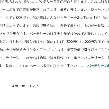
化が見られない場合は、バッテリー自体の寿命と言えます。これは取り
リーは通販での市場が確立されており、価格が安く、また、使ったバッ
り、とても便利です。私の車は大きなバッテリーを2つ使いますが、買
世話になっています。通販で安く買い、自分で取り付けるのが一番賢い
い方でも安心です。バッテリーの取り換え作業はそれほど難しくもなく
店に持ち込んで取り付けをお願いすれば、500円から1000円程度で受
販の会社が運送会社とタイアップしており、集荷依頼で引き取ってもら
バッテリーは、これからは通販で買う時代です。重たいバッテリーも、
ます。是非、こちらのページも参考になさって下さい。→
バッテリーの
スポンサーリンク