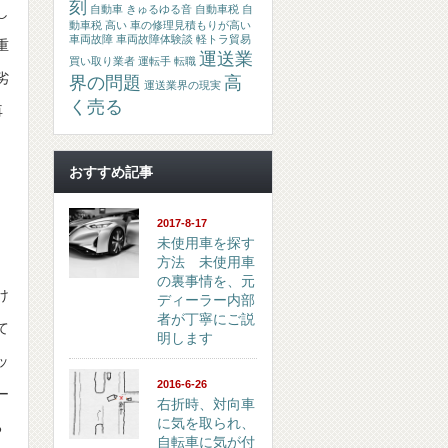
刻
自動車 きゅるゆる音
自動車税
自
し
動車税 高い
車の修理見積もりが高い
車両故障
車両故障体験談
軽トラ貿易
重
運送業
買い取り業者
運転手 転職
劣
界の問題
高
運送業界の現実
く売る
再
おすすめ記事
2017-8-17
未使用車を探す
方法 未使用車
の裏事情を、元
け
ディーラー内部
者が丁寧にご説
て
明します
ッ
2016-6-26
ー
右折時、対向車
に気を取られ、
る
自転車に気が付