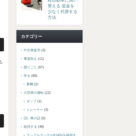
軽自動車に買い
替える 追金を
少なく代替する
方法
カテゴリー
中古車販売
(3)
事故防止
(11)
も
困りごと
(67)
売る
(86)
重機
(2)
大型車の運転
(12)
ダンプ
(2)
トレーラー
(3)
旧い車の話
(6)
維持する
(48)
ランクルヨンマルBJ40Vを維持す