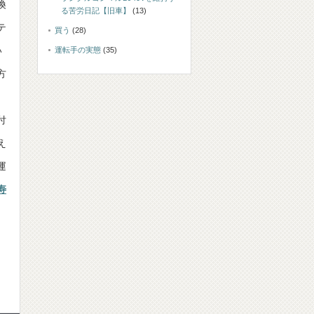
換
る苦労日記【旧車】
(13)
テ
買う
(28)
い
運転手の実態
(35)
方
、
付
え
運
寿