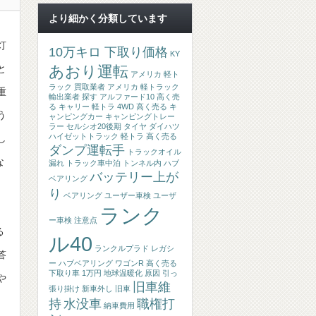
より細かく分類しています
灯
10万キロ 下取り価格
KY
あおり運転
と
アメリカ 軽ト
ラック 買取業者
アメリカ 軽トラック
重
輸出業者 探す
アルファード10 高く売
る
キャリー 軽トラ 4WD 高く売る
キ
う
ャンピングカー
キャンピングトレー
ラー
セルシオ20後期
タイヤ
ダイハツ
ハイゼットトラック 軽トラ 高く売る
し
ダンプ運転手
トラックオイル
な
漏れ
トラック車中泊
トンネル内
ハブ
バッテリー上が
ベアリング
り
ベアリング
ユーザー車検
ユーザ
ランク
ー車検 注意点
る
ル40
ランクルプラド
レガシ
答
ー ハブベアリング
ワゴンR 高く売る
下取り車 1万円
地球温暖化 原因
引っ
や
旧車維
張り掛け
新車外し
旧車
持
水没車
職権打
納車費用