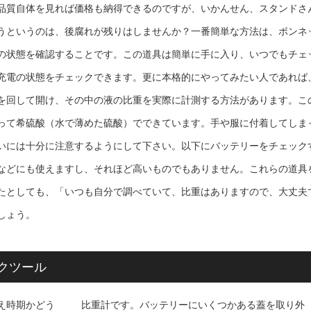
品質自体を見れば価格も納得できるのですが、いかんせん、スタンドさ
うというのは、後腐れが残りはしませんか？一番簡単な方法は、ボンネ
の状態を確認することです。この道具は簡単に手に入り、いつでもチェ
充電の状態をチェックできます。更に本格的にやってみたい人であれば
を回して開け、その中の液の比重を実際に計測する方法があります。こ
って希硫酸（水で薄めた硫酸）でできています。手や服に付着してしま
いには十分に注意するようにして下さい。以下にバッテリーをチェック
などにも使えますし、それほど高いものでもありません。これらの道具
たとしても、「いつも自分で調べていて、比重はありますので、大丈夫
しょう。
クツール
え時期かどう
比重計です。バッテリーにいくつかある蓋を取り外