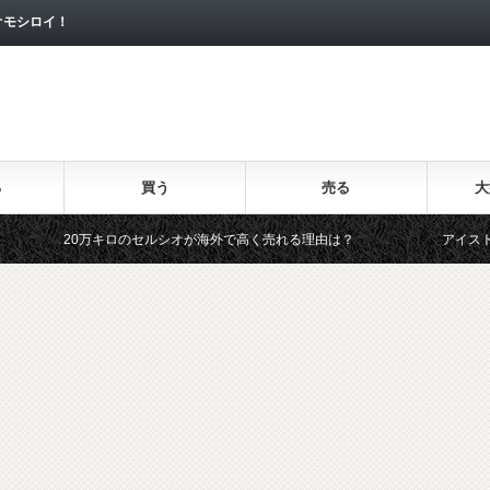
オモシロイ！
る
買う
売る
大
キロのセルシオが海外で高く売れる理由は？
アイスト車 バッテリー