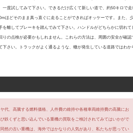
、一度試してみて下さい。できるだけ広くて新しい道で、約50キロで走
00mほどそのまま真っ直ぐに走ることができればオッケーです。また、
手を離してブレーキを踏んでみて下さい。ハンドルがどちらかに切れて
回りの点検が必要かもしれません。これらの方法は、周囲の安全が確認
て下さい。トラックがよく通るような、轍が発生している道路ではわか
ヤ代、高騰する燃料価格、人件費の維持や各種車両維持費の高騰にお
及び鉄くずと思い込んでいる重機の買取をご検討されてみてはいかがで
ず同然の古い重機は、海外ではかなりの人気があり、私たちが思ってい