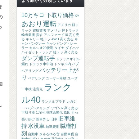
より細かく分類しています
ま
10万キロ 下取り価格
KY
の
あおり運転
アメリカ 軽ト
ッ
ラック 買取業者
アメリカ 軽トラック
輸出業者 探す
アルファード10 高く売
る
キャリー 軽トラ 4WD 高く売る
キ
ャンピングカー
キャンピングトレー
ラー
セルシオ20後期
タイヤ
ダイハツ
ハイゼットトラック 軽トラ 高く売る
ダンプ運転手
トラックオイル
漏れ
トラック車中泊
トンネル内
ハブ
バッテリー上が
ベアリング
り
ベアリング
ユーザー車検
ユーザ
回
ランク
ー車検 注意点
ル40
ランクルプラド
レガシ
し
ー ハブベアリング
ワゴンR 高く売る
下取り車 1万円
地球温暖化 原因
引っ
旧車維
張り掛け
新車外し
旧車
持
水没車
職権打
納車費用
刻
自動車 きゅるゆる音
自動車税
自