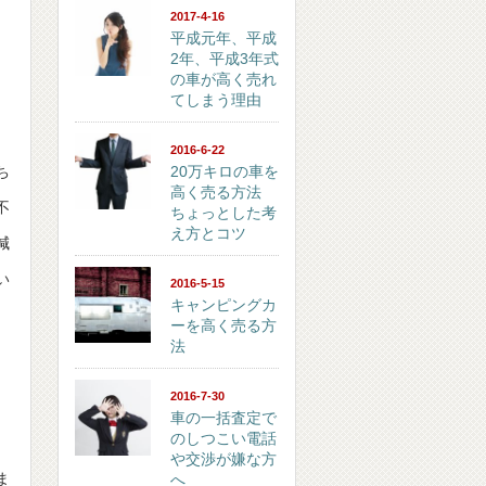
2017-4-16
平成元年、平成
2年、平成3年式
の車が高く売れ
てしまう理由
2016-6-22
ち
20万キロの車を
高く売る方法
不
ちょっとした考
え方とコツ
減
い
2016-5-15
キャンピングカ
ーを高く売る方
法
2016-7-30
車の一括査定で
のしつこい電話
や交渉が嫌な方
ま
へ