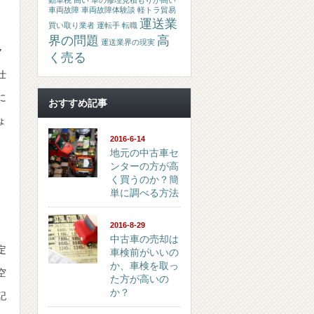
動車税 高い
車の修理見積もりが高い
車両故障
車両故障体験談
軽トラ貿易
運送業
買い取り業者
運転手 転職
界の問題
高
運送業界の現実
ヤ
く売る
仕
に
おすすめ記事
ょ
2016-6-14
地元の中古車セ
ンターの方が高
く買うのか？簡
単に調べる方法
2016-8-29
中古車の売却は
定
車検前がいいの
か、車検を取っ
空
た方が高いの
か？
記