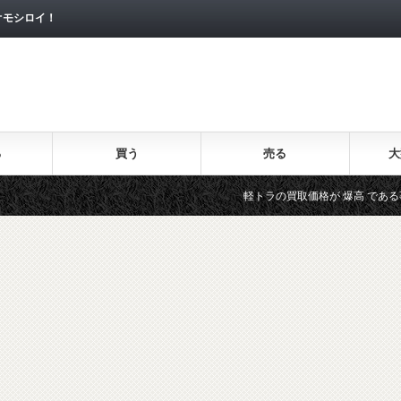
オモシロイ！
る
買う
売る
大
軽トラの買取価格が 爆高 である事を確認。どう