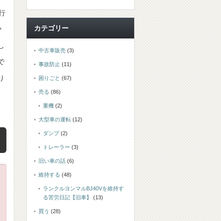
行
カテゴリー
少
し
中古車販売
(3)
で
事故防止
(11)
り
困りごと
(67)
売る
(86)
重機
(2)
大型車の運転
(12)
ダンプ
(2)
トレーラー
(3)
旧い車の話
(6)
維持する
(48)
ランクルヨンマルBJ40Vを維持す
る苦労日記【旧車】
(13)
買う
(28)