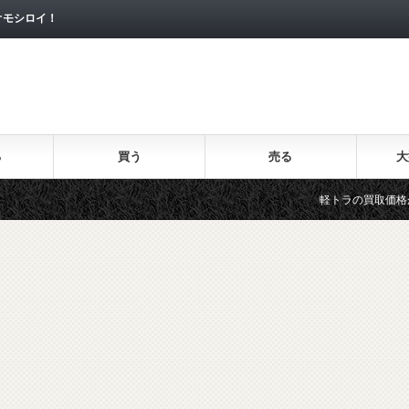
オモシロイ！
る
買う
売る
大
軽トラの買取価格が 爆高 である