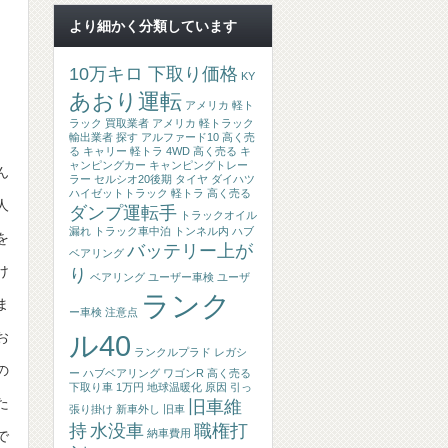
より細かく分類しています
10万キロ 下取り価格
KY
あおり運転
アメリカ 軽ト
ラック 買取業者
アメリカ 軽トラック
輸出業者 探す
アルファード10 高く売
る
キャリー 軽トラ 4WD 高く売る
キ
ャンピングカー
キャンピングトレー
ん
ラー
セルシオ20後期
タイヤ
ダイハツ
ハイゼットトラック 軽トラ 高く売る
人
ダンプ運転手
トラックオイル
漏れ
トラック車中泊
トンネル内
ハブ
を
バッテリー上が
ベアリング
け
り
ベアリング
ユーザー車検
ユーザ
ランク
ま
ー車検 注意点
お
ル40
ランクルプラド
レガシ
の
ー ハブベアリング
ワゴンR 高く売る
下取り車 1万円
地球温暖化 原因
引っ
た
旧車維
張り掛け
新車外し
旧車
持
水没車
職権打
納車費用
で