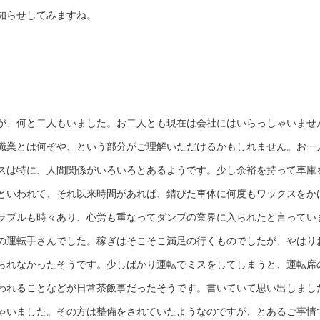
知らせしてみますね。
が、何と二人もいました。お二人とも現在は会社にはいらっしゃいませ
職業とは何ぞや、という部分がご理解いただけるかもしれません。お一
スは特に、人間関係がいろいろとあるようです。少し余裕を持って車庫
といわれて、それ以来時間があれば、錆びた車体に何度もワックスをか
ラブルも時々あり、心労も重なってダンプの業界に入られたと言ってい
の運転手さんでした。稼ぎはそこそこ満足の行くものでしたが、やはり
られなかったそうです。少しばかり運転でミスをしてしまうと、運転席
われることなどが日常茶飯事だったそうです。書いていて思い出しまし
ゃいました。その方は整備をされていたようなのですが、とあるご事情