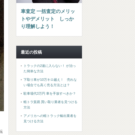
車査定 一括査定のメリッ
トやデメリット しっか
り理解しよう！
最近の投稿
トラックの2速に入らない！ が治っ
た簡単な方法
下取り車が10万キロ越え！ 売れな
い場合でも高く売る方法とは？
駐車場代3万円 車を手放すべきか？
軽トラ貿易 買い取り業者を見つける
方法
アメリカへの軽トラック輸出業者を
。
見つける方法
転