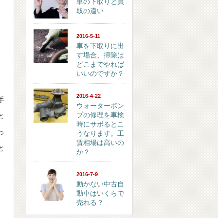
車の下取りと買
取の違い
2016-5-11
車を下取りに出
す場合、掃除は
どこまでやれば
いいのですか？
2016-4-22
手
ウォーターポン
プの修理を車検
と
時にサボるとこ
っ
うなります。工
賃相場は高いの
と
か？
、
2016-7-9
動かない中古自
動車はいくらで
売れる？