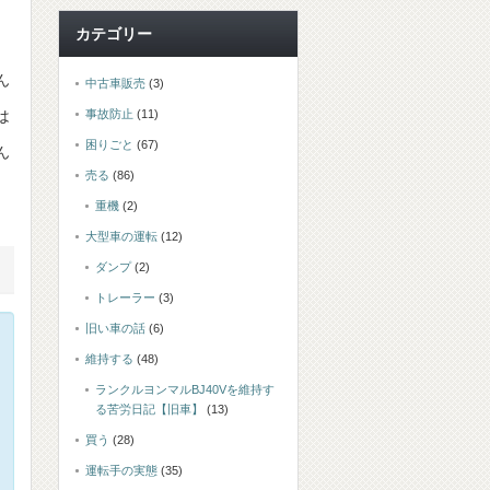
カテゴリー
ん
中古車販売
(3)
は
事故防止
(11)
困りごと
(67)
ん
売る
(86)
重機
(2)
大型車の運転
(12)
ダンプ
(2)
トレーラー
(3)
旧い車の話
(6)
維持する
(48)
ランクルヨンマルBJ40Vを維持す
る苦労日記【旧車】
(13)
買う
(28)
運転手の実態
(35)