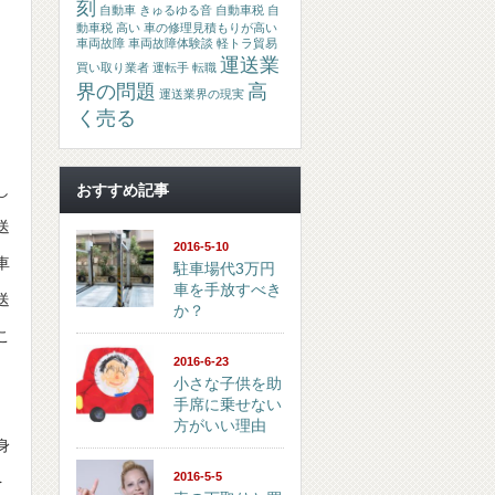
刻
自動車 きゅるゆる音
自動車税
自
動車税 高い
車の修理見積もりが高い
車両故障
車両故障体験談
軽トラ貿易
運送業
買い取り業者
運転手 転職
界の問題
高
運送業界の現実
く売る
し
おすすめ記事
送
2016-5-10
車
駐車場代3万円
車を手放すべき
送
か？
こ
2016-6-23
。
小さな子供を助
手席に乗せない
方がいい理由
身
2016-5-5
を