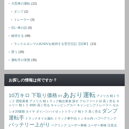
大型車の運転
(12)
ダンプ
(2)
トレーラー
(3)
旧い車の話
(6)
維持する
(48)
ランクルヨンマルBJ40Vを維持する苦労日記【旧車】
(13)
買う
(28)
運転手の実態
(35)
お探しの情報は何ですか？
あおり運転
10万キロ 下取り価格
KY
アメリカ 軽トラ
ック 買取業者
アメリカ 軽トラック輸出業者 探す
アルファード10 高く売る
キ
ャリー 軽トラ 4WD 高く売る
キャンピングカー
キャンピングトレーラー
セル
ダンプ
シオ20後期
タイヤ
ダイハツハイゼットトラック 軽トラ 高く売る
運転手
トラックオイル漏れ
トラック車中泊
トンネル内
ハブベアリング
バッテリー上がり
ベアリング
ユーザー車検
ユーザー車検 注意点