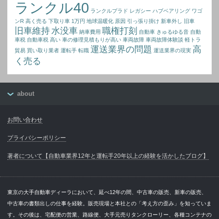
ランクル40
ランクルプラド
レガシー ハブベアリング
ワゴ
ンR 高く売る
下取り車 1万円
地球温暖化 原因
引っ張り掛け
新車外し
旧車
旧車維持
水没車
職権打刻
納車費用
自動車 きゅるゆる音
自動
車税
自動車税 高い
車の修理見積もりが高い
車両故障
車両故障体験談
軽トラ
運送業界の問題
高
貿易 買い取り業者
運転手 転職
運送業界の現実
く売る
about
お問い合わせ
プライバシーポリシー
著者について【自動車業界12年と運転手20年以上の経験を活かしたブログ】
東京の大手自動車ディーラにおいて、延べ12年の間、中古車の販売、新車の販売、
中古車の書類出しの仕事を経験。販売現場と本社との「考え方の歪み」を知っていま
す。その後は、宅配便の営業、路線便、大手元売りタンクローリー、各種コンテナの