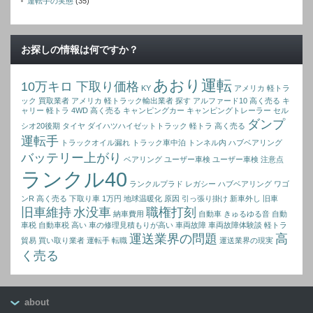
運転手の実態
(35)
お探しの情報は何ですか？
あおり運転
10万キロ 下取り価格
KY
アメリカ 軽トラ
ック 買取業者
アメリカ 軽トラック輸出業者 探す
アルファード10 高く売る
キ
ャリー 軽トラ 4WD 高く売る
キャンピングカー
キャンピングトレーラー
セル
ダンプ
シオ20後期
タイヤ
ダイハツハイゼットトラック 軽トラ 高く売る
運転手
トラックオイル漏れ
トラック車中泊
トンネル内
ハブベアリング
バッテリー上がり
ベアリング
ユーザー車検
ユーザー車検 注意点
ランクル40
ランクルプラド
レガシー ハブベアリング
ワゴ
ンR 高く売る
下取り車 1万円
地球温暖化 原因
引っ張り掛け
新車外し
旧車
旧車維持
水没車
職権打刻
納車費用
自動車 きゅるゆる音
自動
車税
自動車税 高い
車の修理見積もりが高い
車両故障
車両故障体験談
軽トラ
運送業界の問題
高
貿易 買い取り業者
運転手 転職
運送業界の現実
く売る
about