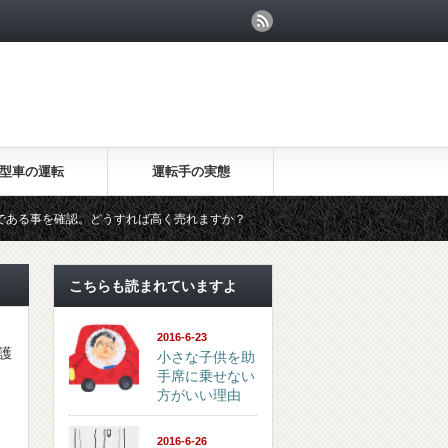
型車の運転
運転手の実態
事を確認。どうすれば高く売れますか？
20万キロのセルシオが海外で
こちらも読まれていますよ
2016-6-23
護
小さな子供を助
手席に乗せない
方がいい理由
2016-6-26