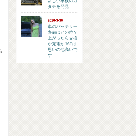
新しい車検のカ
タチを発見！
2016-3-30
車のバッテリー
寿命はどの位？
上がったら交換
か充電かJAFは
思いの他高いで
ら
す
ィ