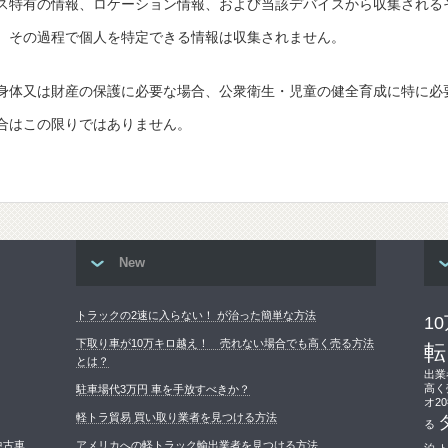
ス特有の情報、ロケーション情報、および当該デバイスから収集される
。その過程で個人を特定できる情報は収集されません。
身体又は財産の保護に必要な場合、公衆衛生・児童の健全育成に特に必
合はこの限りではありません。
New
トラックの2速に入らない！ が治った簡単な方法
1
下取り車が10万キロ越え！ 売れない場合でも高く売る方法
転
とは？
出業
高く
駐車場代3万円 車を手放すべきか？
オ2
軽トラ貿易 買い取り業者を見つける方法
る
中古車
アメリカへの軽トラック輸出業者を見つける方法