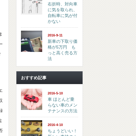
右折時、対向車
に気を取られ、
自転車に気が付
かない
ま
2016-9-11
新車の下取り価
ー
格が5万円 も
っと高く売る方
付
法
おすすめ記事
エ
2016-5-10
車 ほとんど乗
収
らない車のメン
録
テナンスの方法
よ
2016-4-10
否
ちょうどいい！