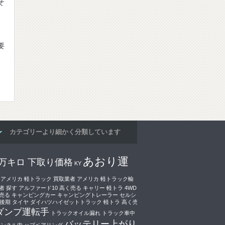
そ
要
カテゴリーより細かく分類しています
あおり運
0万キロ 下取り価格
KY
アメリカ 軽トラック 買取業者
アメリカ 軽トラック輸
者 探す
アルファード10 高く売る
キャリー 軽トラ 4WD
売る
キャンピングカー
キャンピングトレーラー
セルシ
0後期
タイヤ
ダイハツハイゼットトラック 軽トラ 高く売
ダンプ運転手
トラックオイル漏れ
トラック車中
バッテリー上がり