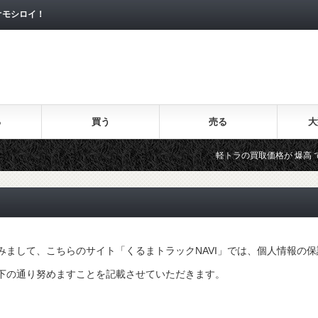
オモシロイ！
る
買う
売る
大
軽トラの買取価格が 爆高 である
まして、こちらのサイト「くるまトラックNAVI」では、個人情報の保
下の通り努めますことを記載させていただきます。