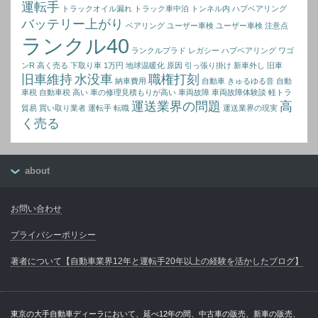
運転手
トラックオイル漏れ
トラック車中泊
トンネル内
ハブベアリング
バッテリー上がり
ベアリング
ユーザー車検
ユーザー車検 注意点
ランクル40
ランクルプラド
レガシー ハブベアリング
ワゴ
ンR 高く売る
下取り車 1万円
地球温暖化 原因
引っ張り掛け
新車外し
旧車
旧車維持
水没車
職権打刻
納車費用
自動車 きゅるゆる音
自動
車税
自動車税 高い
車の修理見積もりが高い
車両故障
車両故障体験談
軽トラ
運送業界の問題
高
貿易 買い取り業者
運転手 転職
運送業界の現実
く売る
about
お問い合わせ
プライバシーポリシー
著者について【自動車業界12年と運転手20年以上の経験を活かしたブログ】
東京の大手自動車ディーラにおいて、延べ12年の間、中古車の販売、新車の販売、