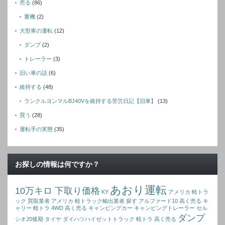
売る
(86)
重機
(2)
大型車の運転
(12)
ダンプ
(2)
トレーラー
(3)
旧い車の話
(6)
維持する
(48)
ランクルヨンマルBJ40Vを維持する苦労日記【旧車】
(13)
買う
(28)
運転手の実態
(35)
お探しの情報は何ですか？
あおり運転
10万キロ 下取り価格
KY
アメリカ 軽トラ
ック 買取業者
アメリカ 軽トラック輸出業者 探す
アルファード10 高く売る
キ
ャリー 軽トラ 4WD 高く売る
キャンピングカー
キャンピングトレーラー
セル
ダンプ
シオ20後期
タイヤ
ダイハツハイゼットトラック 軽トラ 高く売る