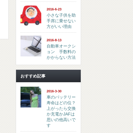
2016-6-23
小さな子供を助
手席に乗せない
方がいい理由
2016-8-13
自動車オークシ
ョン 手数料の
かからない方法
おすすめ記事
2016-3-30
車のバッテリー
寿命はどの位？
上がったら交換
か充電かJAFは
思いの他高いで
す