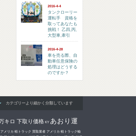
2016-4-4
タンクローリー
運転手 資格を
取ってあなたも
挑戦！ 乙四,丙,
大型車,牽引
2016-4-28
車を売る際、自
動車任意保険の
処理はどうする
のですか？
カテゴリーより細かく分類しています
あおり運
0万キロ 下取り価格
KY
アメリカ 軽トラック 買取業者
アメリカ 軽トラック輸