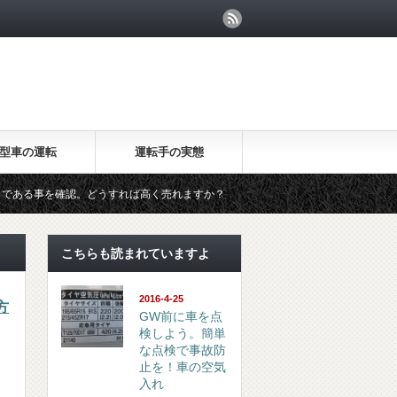
型車の運転
運転手の実態
ある事を確認。どうすれば高く売れますか？
20万キロのセルシオが海
こちらも読まれていますよ
2016-4-25
方
GW前に車を点
検しよう。簡単
な点検で事故防
止を！車の空気
入れ