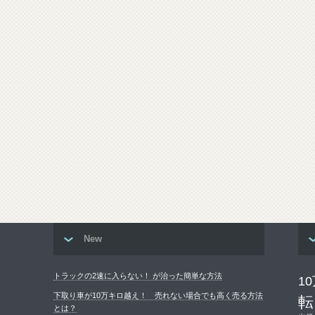
New
トラックの2速に入らない！ が治った簡単な方法
1
下取り車が10万キロ越え！ 売れない場合でも高く売る方法
転
とは？