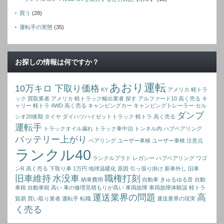
買う
(28)
運転手の実態
(35)
お探しの情報は何ですか？
あおり運転
10万キロ 下取り価格
KY
アメリカ 軽トラ
ック 買取業者
アメリカ 軽トラック輸出業者 探す
アルファード10 高く売る
キ
ャリー 軽トラ 4WD 高く売る
キャンピングカー
キャンピングトレーラー
セル
ダンプ
シオ20後期
タイヤ
ダイハツハイゼットトラック 軽トラ 高く売る
運転手
トラックオイル漏れ
トラック車中泊
トンネル内
ハブベアリング
バッテリー上がり
ベアリング
ユーザー車検
ユーザー車検 注意点
ランクル40
ランクルプラド
レガシー ハブベアリング
ワゴ
ンR 高く売る
下取り車 1万円
地球温暖化 原因
引っ張り掛け
新車外し
旧車
旧車維持
水没車
職権打刻
納車費用
自動車 きゅるゆる音
自動
車税
自動車税 高い
車の修理見積もりが高い
車両故障
車両故障体験談
軽トラ
運送業界の問題
高
貿易 買い取り業者
運転手 転職
運送業界の現実
く売る