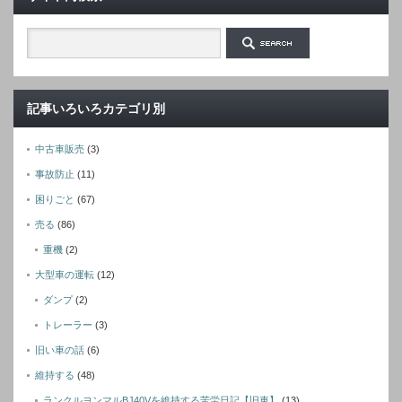
記事いろいろカテゴリ別
中古車販売
(3)
事故防止
(11)
困りごと
(67)
売る
(86)
重機
(2)
大型車の運転
(12)
ダンプ
(2)
トレーラー
(3)
旧い車の話
(6)
維持する
(48)
ランクルヨンマルBJ40Vを維持する苦労日記【旧車】
(13)